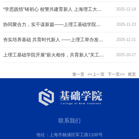
“学思践悟”铸初心 校警共建育新人 上海理工大学基础学院2025年秋季入党积极分子培训班结业
2025-12-19
协同聚合力，实干谋新篇——上理工基础学院与基建处联组学习党的二十届四中全会精神
2025-11-23
夯实培养基础 共育时代新人 ——上理工举办发展党员工作专题研讨会暨第五期组织员沙龙
2025-11-21
上理工基础学院开展“薪火相传，共育新人”关工委主题活动暨老领导聘任仪式顺利举行
2025-10-27
第一页
<<上一页
下一页>>
尾页
联系我们
地址：上海市杨浦区军工路1100号