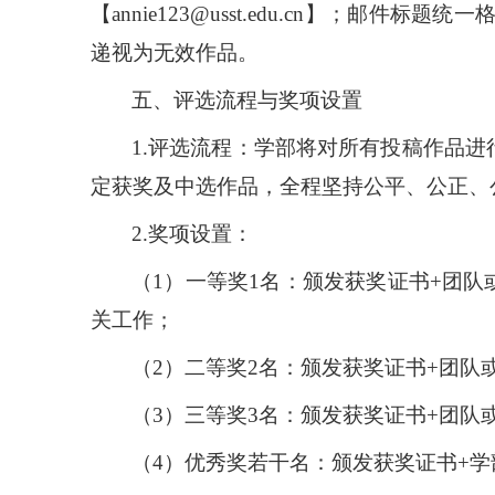
【
annie123
@usst.edu.cn
】；邮件标题统一
递视为无效作品。
五、评选流程与奖项设置
1.评选流程：学部
将
对所有投稿作品进
定获奖及中选作品，全程坚持公平、公正、
2.奖项设置：
（
1）一等奖1名：颁发获奖证书+团队
关工作；
（
2）二等奖2名：颁发获奖证书+
团队或
（
3）三等奖3名：颁发获奖证书+
团队或
（
4）优秀奖若干名：颁发获奖证书+