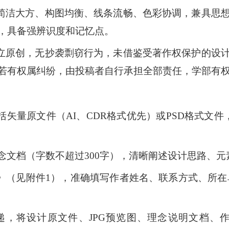
，简洁大方、构图均衡、线条流畅、色彩协调，兼具思
，具备强辨识度和记忆点。
独立原创，无抄袭剽窃行为，未借鉴受著作权保护的设
若有权属纠纷，由投稿者自行承担全部责任，学部有
矢量原文件（AI、CDR格式优先）或PSD格式文件，以
理念文档（字数不超过
3
00字），清晰阐述设计思路、
》
（见附件
1）
，准确填写作者姓名、联系方式、所在
投递，将设计原文件、JPG预览图、理念说明文档、