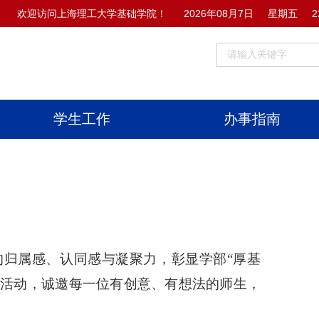
欢迎访问上海理工大学基础学院！
2026年08月7日
星期五
2
学生工作
办事指南
的归属感、认同感与凝聚力，彰显学部
“厚基
集活动，诚邀每一位有创意、有想法的师生，