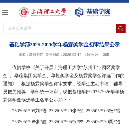
基础学部2025-2026学年杨霖奖学金初审结果公示
来源：基础学院
发布时间：2026-05-19
浏览次数：
365
依据
学校《
关于开展上海理工大学
“苏州工业园区奖学
金”、华谊集团奖学金、华虹奖学金及杨霖奖学金评选工作的
通知
》，
根据
杨霖奖学金评审要求，
经学生主动申请、辅导
员把关推荐、学部统一评审，现把基础学部
2025-2026学年杨
霖奖学金候选学生名单公示如下：
253505
**
05刘
*
语
253505**29张*堃 253505**08杨*雪
253505
**
08张
*
鑫
253506**05钱*林 253506**30周*皓