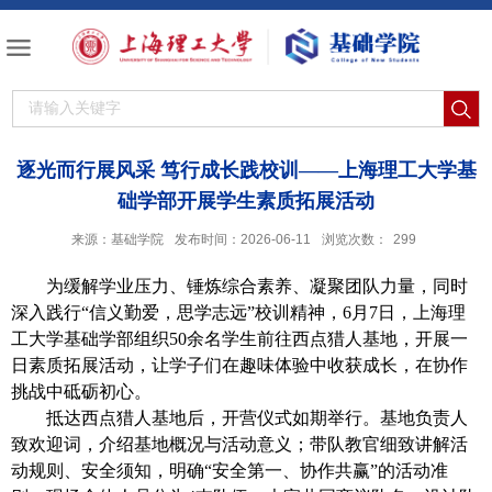
逐光而行展风采 笃行成长践校训——上海理工大学基
础学部开展学生素质拓展活动
来源：基础学院
发布时间：2026-06-11
浏览次数：
299
为缓
解
学业压力、锤炼综合素养、凝聚团队力量，同时
深入践行
“信义勤爱，思学志远”校训精神，
6月7
日，上海理
工大学基础学部组织5
0
余
名学生前往西点猎人基地，开展一
日素质拓展活动，让学子们在趣味体验中收获成长，在协作
挑战中砥砺初心。
抵达西点猎人基地后，开营仪式如期举行。基地负责人
致欢迎词，介绍基地概况与活动意义；
带队教官
细致讲解活
动规则、安全须知，明确
“安全第一、协作共赢”的活动准