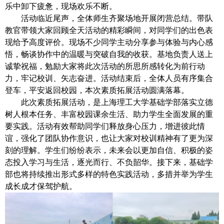
乐中卸下疲惫，现场欢乐不断。
活动临近尾声，全体师生齐聚场地开展闭营总结。
带队
教
官
带领大家回顾全天活动的精彩瞬间，对同学们的出色表
现给予高度评价。现场不少同学主动分享参与体验与内心感
悟，畅谈协作中的温暖与突破自我的收获。基地负责人送上
诚挚祝福，勉励大家将此次活动的所思所感转化为前行动
力，牢记校训、矢志奋进。活动结束后，全体人员有序集合
登车，平安返回校园，本次素质拓展活动圆满落幕。
此次素质拓展活动，是上海理工大学基础学部落实立德
树人根本任务、丰富校园课余生活、助力学生全面发展的重
要实践。活动有效帮助同学们释放身心压力，增进彼此情
谊，强化了团队协作意识，也让大家对校训精神有了更为深
刻的理解。学
生
们纷纷表示，未来会以更加自信、积极的姿
态投入学习与生活，逐光而行、不负韶华。接下来，基础学
部也将持续推出形式多样的特色实践活动，多措并举为学生
成长成才保驾护航。