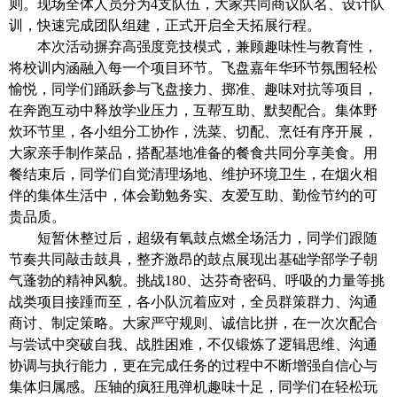
则。现场全体人员分为
4
支队伍，大家共同商议队名、设计队
训，快速完成团队组建，正式开启全天拓展行程。
本次活动摒弃高强度竞技模式，兼顾趣味性与教育性，
将校训内涵融入每一个项目环节。飞盘嘉年华环节氛围轻松
愉悦，同学们踊跃参与飞盘接力、掷准、趣味对抗等项目，
在奔跑互动中释放学业压力，互帮互助、默契配合
。
集体野
炊环节里，各小组分工协作，洗菜、切配、烹饪有序开展，
大家亲手制作菜品，搭配基地准备的餐食共同分享美食。用
餐结束后，同学们自觉清理场地、维护环境卫生，在烟火相
伴的集体生活中，体会勤勉务实、友爱互助、勤俭节约的可
贵品质。
短暂休整过后，超级有氧鼓点燃全场活力，同学们跟随
节奏共同敲击鼓具，整齐激昂的鼓点展现出基础学部学子朝
气蓬勃的精神风貌。挑战
180、达芬奇密码、呼吸的力量等挑
战类项目接踵而至，各小队沉着应对，全员群策群力、沟通
商讨、制定策略。大家严守规则、诚信比拼，在一次次配合
与尝试中突破自我、战胜困难，不仅锻炼了逻辑思维、沟通
协调与执行能力，更在完成任务的过程中不断增强自信心与
集体归属感。压轴的疯狂甩弹机趣味十足，同学们在轻松玩