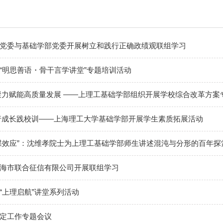
党委与基础学部党委开展树立和践行正确政绩观联组学习
“明思善语・骨干言学讲堂”专题培训活动
聚力赋能高质量发展 ——上理工基础学部组织开展学校综合改革方案
行成长践校训——上海理工大学基础学部开展学生素质拓展活动
蝶效应”：沈维孝院士为上理工基础学部师生讲述混沌与分形的百年探
海市联合征信有限公司开展联组学习
“上理启航”讲堂系列活动
定工作专题会议